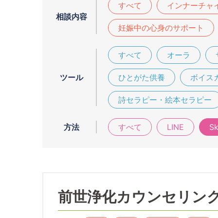
すべて
インナーチャ
相談内容
妊娠中の心身のサポート
すべて
オーラ
ツール
ひとがた供養
ボイス
詩セラピー・絵本セラピー
方法
すべて
LINE
S
前世浄化カウンセリン