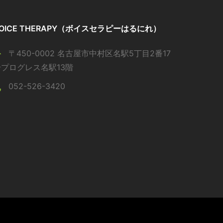
OICE THERAPY（ボイスセラピーはるにれ）
〒450-0002 名古屋市中村区名駅5丁目2番17
号プログレス名駅13階
052-526-3420