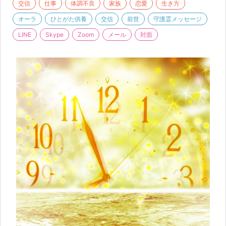
交信
仕事
体調不良
家族
恋愛
生き方
オーラ
ひとがた供養
交信
前世
守護霊メッセージ
LINE
Skype
Zoom
メール
対面