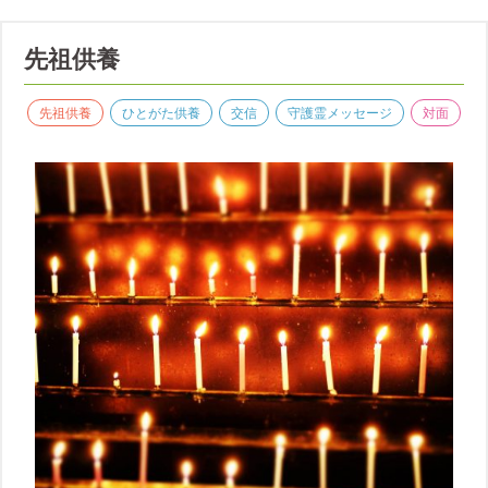
先祖供養
先祖供養
ひとがた供養
交信
守護霊メッセージ
対面