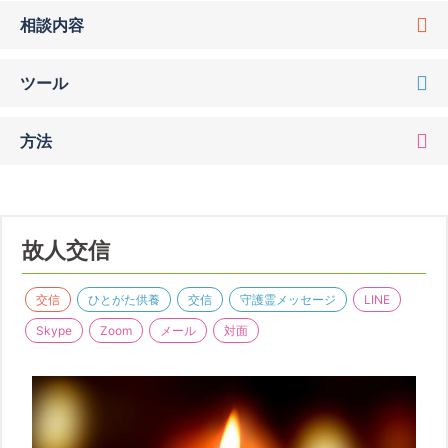
相談内容
ツール
方法
故人交信
交信
ひとがた供養
交信
守護霊メッセージ
LINE
Skype
Zoom
メール
対面