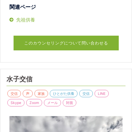
関連ページ
先祖供養
このカウンセリングについて問い合わせる
水子交信
交信
声
家族
ひとがた供養
交信
LINE
Skype
Zoom
メール
対面