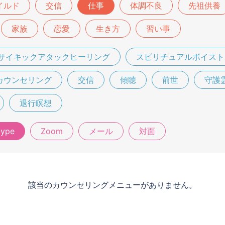
イルド
交信
仕事
体調不良
先祖供養
家族
恋愛
生き方
習い事
サイキックアタックヒーリング
スピリチュアルボイスト
カウンセリング
交信
傾聴
前世
守護
退行瞑想
kype
Zoom
メール
対面
該当のカウンセリングメニューがありません。