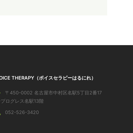
OICE THERAPY（ボイスセラピーはるにれ）
〒450-0002 名古屋市中村区名駅5丁目2番17
号プログレス名駅13階
052-526-3420