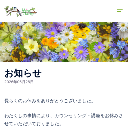
コ
ン
テ
ン
ツ
へ
ス
キ
ッ
お知らせ
プ
2026年06月28日
長らくのお休みをありがとうございました。
わたくしの事情により、カウンセリング・講座をお休みさ
せていただいておりました。