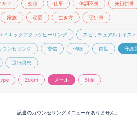
イルド
交信
仕事
体調不良
先祖供養
家族
恋愛
生き方
習い事
サイキックアタックヒーリング
スピリチュアルボイスト
カウンセリング
交信
傾聴
前世
守護
退行瞑想
kype
Zoom
メール
対面
該当のカウンセリングメニューがありません。