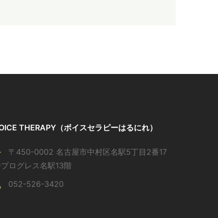
OICE THERAPY（ボイスセラピーはるにれ）
〒450-0002 名古屋市中村区名駅5丁目2番17
号プログレス名駅13階
052-526-3420