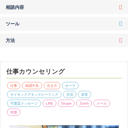
相談内容
ツール
方法
仕事カウンセリング
仕事
体調不良
生き方
オーラ
サイキックアタックヒーリング
交信
前世
守護霊メッセージ
LINE
Skype
Zoom
メール
対面