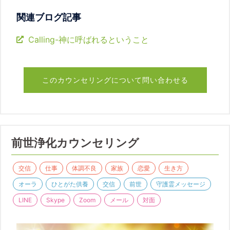
関連ブログ記事
Calling-神に呼ばれるということ
このカウンセリングについて問い合わせる
前世浄化カウンセリング
交信
仕事
体調不良
家族
恋愛
生き方
オーラ
ひとがた供養
交信
前世
守護霊メッセージ
LINE
Skype
Zoom
メール
対面