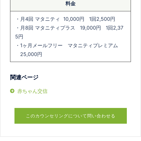
料金
・月
4
回 マタニティ
10,000
円
1
回
2,500
円
・月
8
回
マタニティプラス
19,000
円
1
回
2,37
5
円
・1ヶ月メールフリー マタニティプレミアム
25,000
円
関連ページ
赤ちゃん交信
このカウンセリングについて問い合わせる