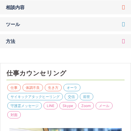
相談内容
ツール
方法
仕事カウンセリング
仕事
体調不良
生き方
オーラ
サイキックアタックヒーリング
交信
前世
守護霊メッセージ
LINE
Skype
Zoom
メール
対面