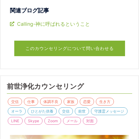
関連ブログ記事
Calling-神に呼ばれるということ
このカウンセリングについて問い合わせる
前世浄化カウンセリング
交信
仕事
体調不良
家族
恋愛
生き方
オーラ
ひとがた供養
交信
前世
守護霊メッセージ
LINE
Skype
Zoom
メール
対面