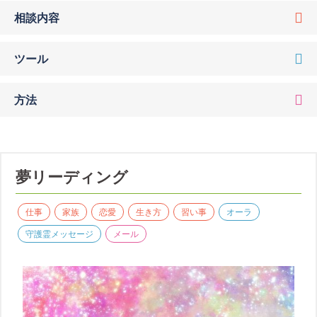
相談内容
ツール
方法
夢リーディング
仕事
家族
恋愛
生き方
習い事
オーラ
守護霊メッセージ
メール