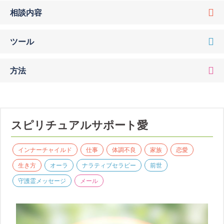
相談内容
ツール
方法
スピリチュアルサポート愛
インナーチャイルド
仕事
体調不良
家族
恋愛
生き方
オーラ
ナラティブセラピー
前世
守護霊メッセージ
メール