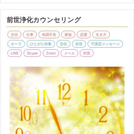
前世浄化カウンセリング
交信
仕事
体調不良
家族
恋愛
生き方
オーラ
ひとがた供養
交信
前世
守護霊メッセージ
LINE
Skype
Zoom
メール
対面