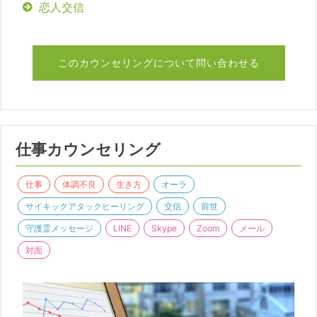
恋人交信
このカウンセリングについて問い合わせる
仕事カウンセリング
仕事
体調不良
生き方
オーラ
サイキックアタックヒーリング
交信
前世
守護霊メッセージ
LINE
Skype
Zoom
メール
対面