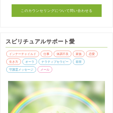
このカウンセリングについて問い合わせる
スピリチュアルサポート愛
インナーチャイルド
仕事
体調不良
家族
恋愛
生き方
オーラ
ナラティブセラピー
前世
守護霊メッセージ
メール