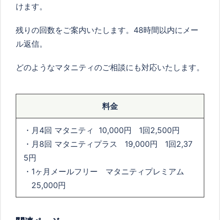
けます。
残りの回数をご案内いたします。
48
時間以内にメー
ル返信。
どのようなマタニティのご相談にも対応いたします。
料金
・月
4
回 マタニティ
10,000
円
1
回
2,500
円
・月
8
回
マタニティプラス
19,000
円
1
回
2,37
5
円
・1ヶ月メールフリー マタニティプレミアム
25,000
円