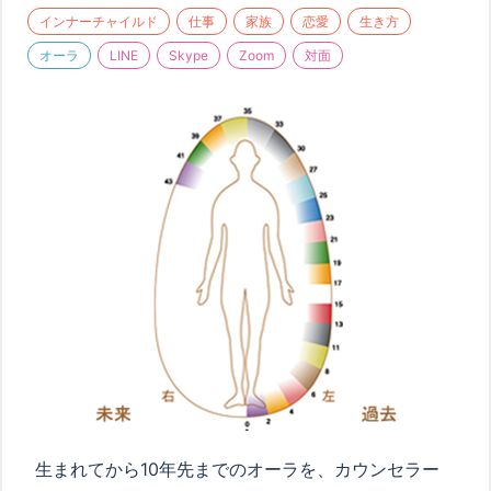
インナーチャイルド
仕事
家族
恋愛
生き方
オーラ
LINE
Skype
Zoom
対面
生まれてから
10
年先までのオーラを、カウンセラー