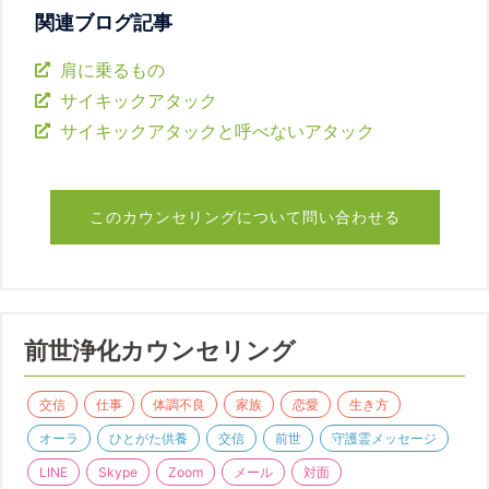
関連ブログ記事
肩に乗るもの
サイキックアタック
サイキックアタックと呼べないアタック
このカウンセリングについて問い合わせる
前世浄化カウンセリング
交信
仕事
体調不良
家族
恋愛
生き方
オーラ
ひとがた供養
交信
前世
守護霊メッセージ
LINE
Skype
Zoom
メール
対面