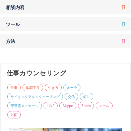
相談内容
ツール
方法
仕事カウンセリング
仕事
体調不良
生き方
オーラ
サイキックアタックヒーリング
交信
前世
守護霊メッセージ
LINE
Skype
Zoom
メール
対面