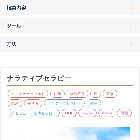
相談内容
ツール
方法
ナラティブセラピー
インナーチャイルド
仕事
体調不良
声
家族
恋愛
生き方
ナラティブセラピー
傾聴
詩セラピー・絵本セラピー
LINE
Skype
Zoom
対面